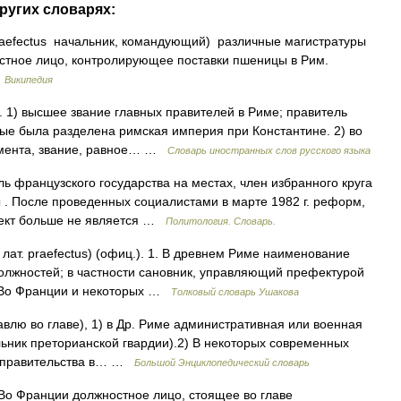
ругих словарях:
raefectus начальник, командующий) различные магистратуры
тное лицо, контролирующее поставки пшеницы в Рим.
…
Википедия
s). 1) высшее звание главных правителей в Риме; правитель
рые была разделена римская империя при Константине. 2) во
амента, звание, равное… …
Словарь иностранных слов русского языка
ль французского государства на местах, член избранного круга
 . После проведенных социалистами в марте 1982 г. реформ,
ект больше не является …
Политология. Словарь.
лат. praefectus) (офиц.). 1. В древнем Риме наименование
олжностей; в частности сановник, управляющий префектурой
 2. Во Франции и некоторых …
Толковый словарь Ушакова
ставлю во главе), 1) в Др. Риме административная или военная
льник преторианской гвардии).2) В некоторых современных
о правительства в… …
Большой Энциклопедический словарь
1. Во Франции должностное лицо, стоящее во главе