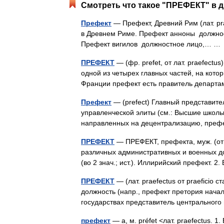
Смотреть что такое "ПРЕФЕКТ" в д
Префект
— Префект, Древний Рим (лат. p
в Древнем Риме. Префект анноны должнос
Префект вигилов должностное лицо,… 
ПРЕФЕКТ
— (фр. prefet, от лат. praefectu
одной из четырех главных частей, на кото
Франции префект есть правитель департ
Префект
— (prefect) Главный представите
управленческой элиты (см.: Высшие школы
направленных на децентрализацию, преф
ПРЕФЕКТ
— ПРЕФЕКТ, префекта, муж. (от 
различных административных и военных д
(во 2 знач.; ист.). Иллирийский префект.
ПРЕФЕКТ
— (лат. praefectus от praeficio 
должность (напр., префект претория нача
государствах представитель центральног
префект
— а, м. préfet <лат. praefectus. 