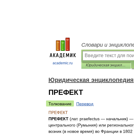
Словари и энциклоп
academic.ru
Юридическая энциклопедия
Юридическая энциклопедия
ПРЕФЕКТ
Толкование
Перевод
ПРЕФЕКТ
ПРЕФЕКТ
(
лат
.
praefectus
—
начальник
) 
центрального
(
Румыния
)
или
региональног
возник
(
в
новое
время
)
во
Франции
в
1802