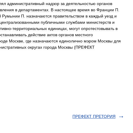
лял
административный
надзор
за
деятельностью
органов
авления
в
департаментах
.
В
настоящее
время
во
Франции
П
.
В
Румынии
П
.
назначаются
правительством
в
каждый
уезд
и
централизованными
публичными
службами
министерств
и
тивно
-
территориальных
единицах
,
могут
опротестовывать
в
станавливать
действие
актов
органов
местного
роде
Москве
,
где
назначаются
единолично
мэром
Москвы
для
нистративных
округах
города
Москвы
(
ПРЕФЕКТ
ПРЕФЕКТ ПРЕТОРИЯ