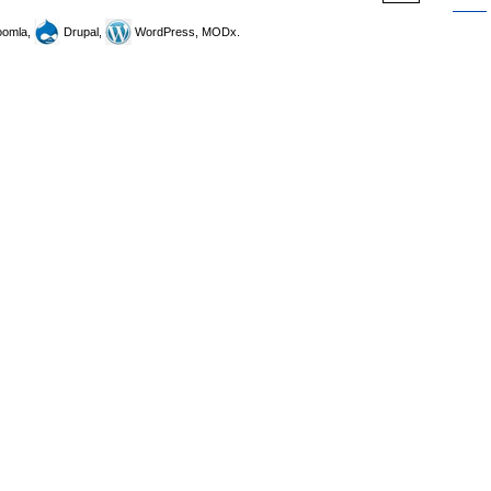
omla,
Drupal,
WordPress, MODx.