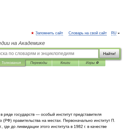
Запомнить сайт
Словарь на свой сайт
RU
едии на Академике
Найти!
Толкования
Переводы
Книги
Игры ⚽
—
в
ряде
государств
—
особый
институт
представителя
о
(
РФ
)
правительства
на
местах
.
Первоначально
институт
П
.
г
.,
где
до
ликвидации
этого
института
в
1982
г
.
в
качестве