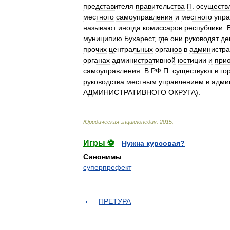
представителя
правительства
П
.
осуществ
местного
самоуправления
и
местного
упр
называют
иногда
комиссаров
республики
.
муниципию
Бухарест
,
где
они
руководят
де
прочих
центральных
органов
в
администра
органах
административной
юстиции
и
прио
самоуправления
.
В
РФ
П
.
существуют
в
го
руководства
местным
управлением
в
адми
АДМИНИСТРАТИВНОГО
ОКРУГА
).
Юридическая
энциклопедия
.
2015
.
Игры ⚽
Нужна курсовая?
Синонимы
:
суперпрефект
ПРЕТУРА