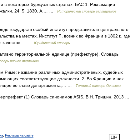
ии в некоторых буржуазных странах. БАС 1. Рекламации
жалки. 24. 5. 1830. А.… …
Исторический словарь галлицизмов
 ряде государств особый институт представителя центрального
ьства на местах. Институт П. возник во Франции в 1802 г., где
П. в качестве… …
Юридический словарь
тивно территориальной единице (префектуре). Словарь
оварь бизнес-терминов
ем Риме: название различных административных, судебных
нимающих соответствующие должности. 2. Во Франции и нек
стоящее во главе департамента,… …
Толковый словарь Ожегова
уперпрефект (1) Словарь синонимов ASIS. В.Н. Тришин. 2013 …
ка
,
Реклама на сайте
18+