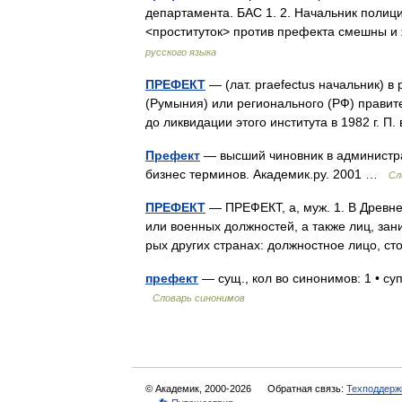
департамента. БАС 1. 2. Начальник полиц
<проституток> против префекта смешны и 
русского языка
ПРЕФЕКТ
— (лат. praefectus начальник) в
(Румыния) или регионального (РФ) правител
до ликвидации этого института в 1982 г. 
Префект
— высший чиновник в администра
бизнес терминов. Академик.ру. 2001 …
Сл
ПРЕФЕКТ
— ПРЕФЕКТ, а, муж. 1. В Древн
или военных должностей, а также лиц, за
рых других странах: должностное лицо, 
префект
— сущ., кол во синонимов: 1 • с
Словарь синонимов
© Академик, 2000-2026
Обратная связь:
Техподдерж